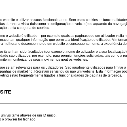
o website e utilizar as suas funcionalidades. Sem estes cookies as funcionalidad
s durante a visita (tais como a configuração do veículo) ou aquando da navegaçã
ação desta categoria de cookies.
o o website é utilizado – por exemplo quais as páginas que um utilizador visit
mazenam qualquer informação que permita a identificação do utilizador. A inform
ara melhorar o desempenho de um website e, consequentemente, a experiência dos
já tenham sido facultados (por exemplo, nome do utilizador e a sua localização) e
dade são utilizados, por exemplo, para permitir funções solicitadas, tais como a 
mitem monitorizar os seus movimentos noutros websites.
que sejam relevantes para os utilizadores. São igualmente utilizados para limitar
panhas de marketing. Registam se visitou ou não um website. Esta informação pod
keting estão frequentemente ligados a funcionalidades de páginas de terceiros.
SITE
r um visitante através de um ID único.
 o browser for fechado.