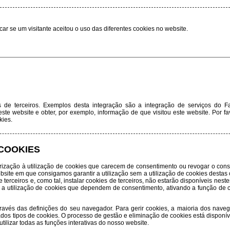
ficar se um visitante aceitou o uso das diferentes cookies no website.
 de terceiros. Exemplos desta integração são a integração de serviços do F
ste website e obter, por exemplo, informação de que visitou este website. Por fa
kies.
 COOKIES
rização à utilização de cookies que carecem de consentimento ou revogar o cons
bsite em que consigamos garantir a utilização sem a utilização de cookies destas
 terceiros e, como tal, instalar cookies de terceiros, não estarão disponíveis neste
ar a utilização de cookies que dependem de consentimento, ativando a função de c
vés das definições do seu navegador. Para gerir cookies, a maioria dos nave
os tipos de cookies. O processo de gestão e eliminação de cookies está dispon
 utilizar todas as funções interativas do nosso website.