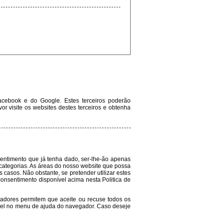
acebook e do Google. Estes terceiros poderão
vor visite os websites destes terceiros e obtenha
entimento que já tenha dado, ser-lhe-ão apenas
 categorias. As áreas do nosso website que possa
s casos. Não obstante, se pretender utilizar estes
onsentimento disponível acima nesta Politica de
gadores permitem que aceite ou recuse todos os
ível no menu de ajuda do navegador. Caso deseje