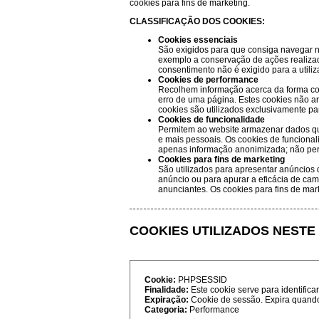
cookies para fins de marketing.
CLASSIFICAÇÃO DOS COOKIES:
Cookies essenciais
São exigidos para que consiga navegar n
exemplo a conservação de ações realizada
consentimento não é exigido para a utiliz
Cookies de performance
Recolhem informação acerca da forma com
erro de uma página. Estes cookies não ar
cookies são utilizados exclusivamente p
Cookies de funcionalidade
Permitem ao website armazenar dados que 
e mais pessoais. Os cookies de funcionali
apenas informação anonimizada; não per
Cookies para fins de marketing
São utilizados para apresentar anúncios 
anúncio ou para apurar a eficácia de cam
anunciantes. Os cookies para fins de mar
COOKIES UTILIZADOS NESTE 
Cookie:
PHPSESSID
Finalidade:
Este cookie serve para identifica
Expiração:
Cookie de sessão. Expira quando
Categoria:
Performance